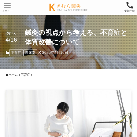
メニュー
電話予約
鍼灸の視点から考える、不育症と
2025
4/16
体質改善について
2025年4月16日
不育症
着床率
ホーム
不育症