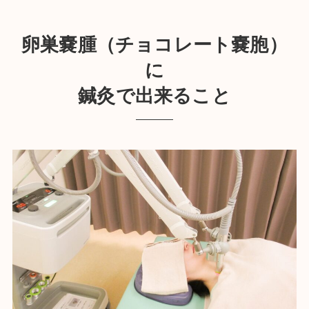
卵巣嚢腫（チョコレート嚢胞）
に
鍼灸で出来ること