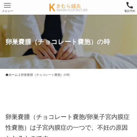
メニュー
電話予約
卵巣嚢腫（チョコレート嚢胞）の時
ホーム
卵巣嚢腫（チョコレート嚢胞）の時
卵巣嚢腫（チョコレート嚢胞/卵巣子宮内膜症
性嚢胞）は子宮内膜症の一つで、不妊の原因