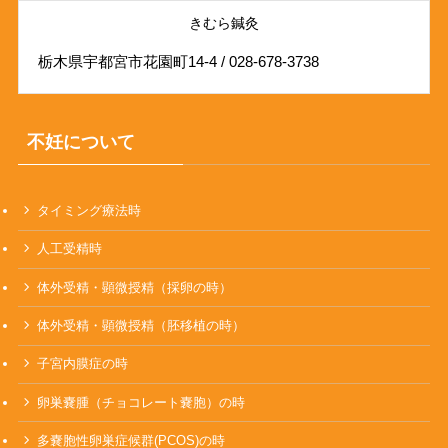
きむら鍼灸
栃木県宇都宮市花園町14-4 / 028-678-3738
不妊について
タイミング療法時
人工受精時
体外受精・顕微授精（採卵の時）
体外受精・顕微授精（胚移植の時）
子宮内膜症の時
卵巣嚢腫（チョコレート嚢胞）の時
多嚢胞性卵巣症候群(PCOS)の時